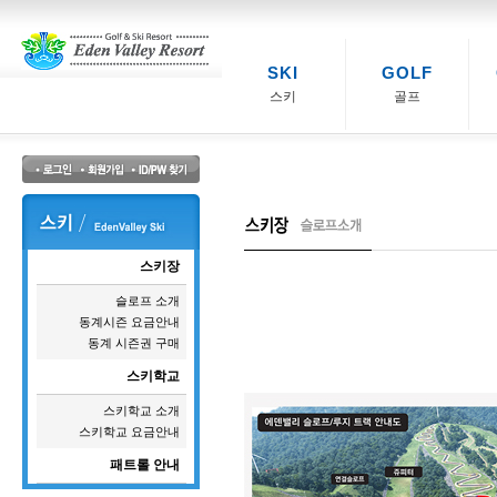
SKI
GOLF
스키
골프
스키장
슬로프 소개
동계시즌 요금안내
동계 시즌권 구매
스키학교
스키학교 소개
스키학교 요금안내
패트롤 안내