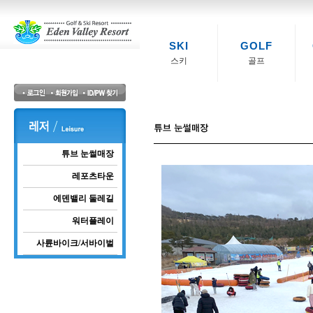
SKI
GOLF
스키
골프
튜브 눈썰매장
레포츠타운
에덴밸리 둘레길
워터플레이
사륜바이크/서바이벌