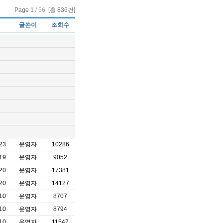
Page
1
/ 56
[총 836건]
글쓴이
조회수
23
운영자
10286
19
운영자
9052
20
운영자
17381
20
운영자
14127
10
운영자
8707
10
운영자
8794
10
운영자
11547