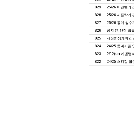
829
25/26 에덴밸리 
828
25/26 시즌락커
827
25/26 동계 성
826
공지 (김앤장 법
825
사전회생계획안 
824
24/25 동계시즌 
823
2/12(수) 에덴밸
822
24/25 스키장 