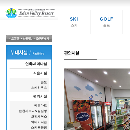
SKI
GOLF
스키
골프
연회/세미나실
식음시설
콘도
스키하우스
편의시설
에덴마트
온천사우나&찜질방
코인세탁소
액티비티존
스키용품점