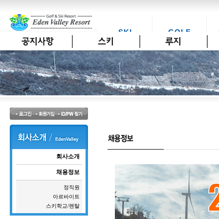
SKI
GOLF
스키
골프
회사소개
채용정보
정직원
아르바이트
스키학교/렌탈